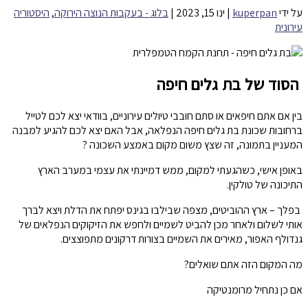
על ידי
kuperpan
|
ינו 15, 2023
|
בלוג - בעקבות הנוצה הירוקה
,
היסטוריה
עירונית
הסוד
של
בת
גלים
חיפה
בין אם אתם חיפאים או סתם חובבי טיולים עירוניים, בוודאי יצא לכם לטייל
ברחובות שכונת בת גלים חיפה הנפלאה, אבל האם יצא לכם להגיע למבנה
המעניין בתמונה, זה שצץ משום מקום באמצע השכונה ?
באופן אישי, כשהגעתי למקום, ממש דמיינתי את עצמי במערב הארץ
התיכונה של טולקין.
בפלך – ארץ ההוביטים, מצפה שבילבו בגינס יפתח את הדלת ויצא לברך
אותי לשלום ולאחר מכן להביט לשמיים ולחפש את הזיקוקים הנפלאים של
גנדולף האפור, מאירים את השמיים בצורות דרקונים מתפוצצים.
מה המקום הזה אתם שואלים?
אם כן נתחיל מרומנטיקה