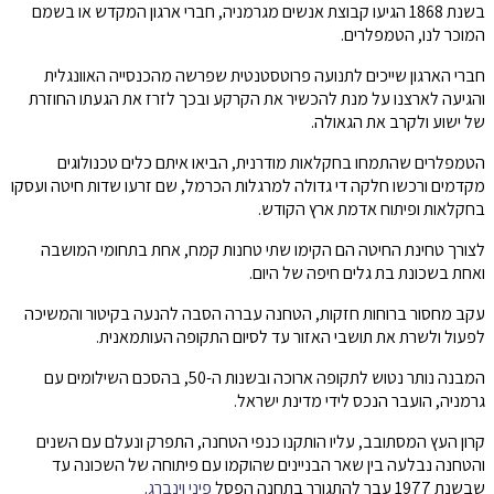
בשנת 1868 הגיעו קבוצת אנשים מגרמניה, חברי ארגון המקדש או בשמם
המוכר לנו, הטמפלרים.
חברי הארגון שייכים לתנועה פרוטסטנטית שפרשה מהכנסייה האוונגלית
והגיעה לארצנו על מנת להכשיר את הקרקע ובכך לזרז את הגעתו החוזרת
של ישוע ולקרב את הגאולה.
הטמפלרים שהתמחו בחקלאות מודרנית, הביאו איתם כלים טכנולוגים
מקדמים ורכשו חלקה די גדולה למרגלות הכרמל, שם זרעו שדות חיטה ועסקו
בחקלאות ופיתוח אדמת ארץ הקודש.
לצורך טחינת החיטה הם הקימו שתי טחנות קמח, אחת בתחומי המושבה
ואחת בשכונת בת גלים חיפה של היום.
עקב מחסור ברוחות חזקות, הטחנה עברה הסבה להנעה בקיטור והמשיכה
לפעול ולשרת את תושבי האזור עד לסיום התקופה העותמאנית.
המבנה נותר נטוש לתקופה ארוכה ובשנות ה-50, בהסכם השילומים עם
גרמניה, הועבר הנכס לידי מדינת ישראל.
קרון העץ המסתובב, עליו הותקנו כנפי הטחנה, התפרק ונעלם עם השנים
והטחנה נבלעה בין שאר הבניינים שהוקמו עם פיתוחה של השכונה עד
שבשנת 1977 עבר להתגורר בתחנה הפסל
פיני וינברג
.