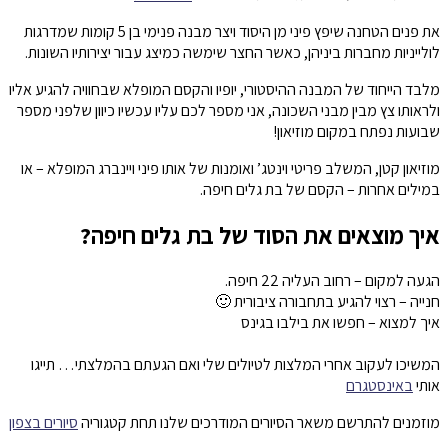
את פנים הטחנה שיפץ פיני מן היסוד ויצר מבנה פנימי בן 5 קומות שמדרגות
לולייניות מחברות ביניהן, כאשר החצר שימשה כמיצג עבור יצירותיו השונות.
מלבד הייחוד של המבנה ההיסטורי, יופיו והקסם המופלא שבחוויה להגיע אליו
ולראותו צץ מבין מבני השכונה, אני מספר לכם עליו עכשיו כיוון שלפני מספר
שבועות נפתח במקום מוזיאון!
מוזיאון קטן, המשלב פריטי וינטג’ ואומנות של אותו פיני ויינברג המופלא – או
במילים אחרות – הקסם של בת גלים חיפה.
איך מוצאים את הסוד של בת גלים חיפה?
הגעה למקום – רחוב העליה 22 חיפה.
חנייה – רצוי להגיע בתחבורה ציבורית 🙂
איך למצוא – חפשו את בילבו בגינס
⠀⠀⠀⠀⠀⠀⠀⠀⠀
המשיכו לעקוב אחרי המלצות לטיולים שלי ואם הגעתם בהמלצתי… תייגו
אותי
באינסטגרם
מוזמנים להתרשם משאר הסיורים המודרכים שלנו תחת קטגוריה
סיורים בצפון
⠀⠀⠀⠀⠀⠀⠀⠀⠀