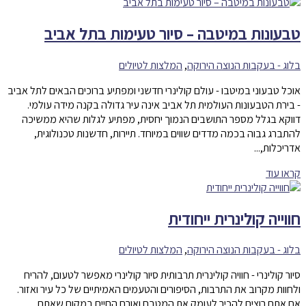
טבעונות במיטבה – סיור טעימות בתל אביב
בלוג - בעקבות הנוצה הירוקה
,
המלצות לטיולים
אוכל טבעוני במיטבו - עולם קולינרי חדשני ומפתיע ברוכים הבאים לתל אביב
- בירת הטבעונות העולמית תל אביב אינה עיר גדולה בקנה מידה עולמי.
דווקא בגלל מספר התושבים הנמוך יחסית, מפתיע לגלות שהיא ממשיכה
להתברג גבוה בכמה מדדים שווים במיוחד. תיירות, חדשנות טכנולוגית,
אדריכלות,...
קראו עוד
חווייה קולינרית ייחודית
בלוג - בעקבות הנוצה הירוקה
,
המלצות לטיולים
סיור קולינרי - חוויה קולינרית תרבותית סיור קולינרי מאפשר לטעום, להריח
ולחוות מקרוב את התרבות, הסיפורים והטעמים האמיתיים של כל עיר ואזור.
אם אתם רוצים להכיר לעומק את המטבח ואורח החיים במקום שאתם