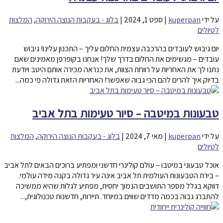
על ידי
kuperpan
|
ספט 1, 2024
|
בלוג - בעקבות הנוצה הירוקה
,
המלצות
לטיולים
יום גיבוש לעובדים בהרכבה עצמית החלום עליך – התכנון עלינו! גיבוש
עובדים – מגשימים את החלום בדרך שלך! אנחנו בקופרפן מאמינים שאם
נתנו לך את האחריות על רווחת הצוות, את כנראה מכירה אותם היטב ויודעת
בדיוק איך להרים להם הכי גבוה שאפשר! האחריות הזאת גדולה פי כמה...
טבעונות במיטבה – סיור טעימות בתל אביב
על ידי
kuperpan
|
מאי 7, 2024
|
בלוג - בעקבות הנוצה הירוקה
,
המלצות
לטיולים
אוכל טבעוני במיטבו – עולם קולינרי חדשני ומפתיע ברוכים הבאים לתל אביב
– בירת הטבעונות העולמית תל אביב אינה עיר גדולה בקנה מידה עולמי.
דווקא בגלל מספר התושבים הנמוך יחסית, מפתיע לגלות שהיא ממשיכה
להתברג גבוה בכמה מדדים שווים במיוחד. תיירות, חדשנות טכנולוגית,...