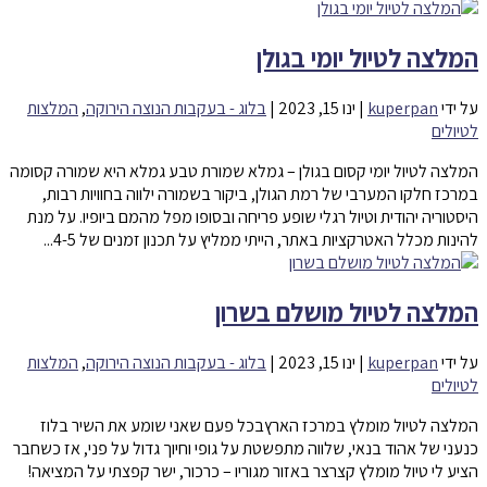
המלצה לטיול יומי בגולן
על ידי
kuperpan
|
ינו 15, 2023
|
בלוג - בעקבות הנוצה הירוקה
,
המלצות
לטיולים
המלצה לטיול יומי קסום בגולן – גמלא שמורת טבע גמלא היא שמורה קסומה
במרכז חלקו המערבי של רמת הגולן, ביקור בשמורה ילווה בחוויות רבות,
היסטוריה יהודית וטיול רגלי שופע פריחה ובסופו מפל מהמם ביופיו. על מנת
להינות מכלל האטרקציות באתר, הייתי ממליץ על תכנון זמנים של 4-5...
המלצה לטיול מושלם בשרון
על ידי
kuperpan
|
ינו 15, 2023
|
בלוג - בעקבות הנוצה הירוקה
,
המלצות
לטיולים
המלצה לטיול מומלץ במרכז הארץבכל פעם שאני שומע את השיר בלוז
כנעני של אהוד בנאי, שלווה מתפשטת על גופי וחיוך גדול על פני, אז כשחבר
הציע לי טיול מומלץ קצרצר באזור מגוריו – כרכור, ישר קפצתי על המציאה!