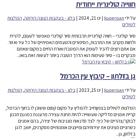
חווייה קולינרית ייחודית
על ידי
kuperpan
|
ינו 21, 2024
|
בלוג - בעקבות הנוצה הירוקה
,
המלצות
לטיולים
סיור קולינרי – חוויה קולינרית תרבותית סיור קולינרי מאפשר לטעום, להריח
ולחוות מקרוב את התרבות, הסיפורים והטעמים האמיתיים של כל עיר ואזור.
אם אתם רוצים להכיר לעומק את המטבח ואורח החיים במקום שאתם
מבקרים בו – סיור טעימות הוא הדרך הטובה ביותר לעשות זאת.בואו...
גן בזלתון – קיבוץ עין הכרמל
על ידי
kuperpan
|
ינו 15, 2023
|
בלוג - בעקבות הנוצה הירוקה
,
המלצות
לטיולים
המלצות לטיולים בצפוןחייב להמליץ על מקום קסום ששוכן לו בחוף הכרמל,
קריית אמנים מדליקה שעשוייה להיות תחנת עצירה מרעננת כמו גם תכנון
לבוקר/צהריים של כיף. לצד סדנאות מגניבות של יצירה, בהם אמנים
כשרוניים מציגים את יצירותיהם ומייצגים אומנותיים מסקרנים, יושב לו גן
בזלתון, גן...