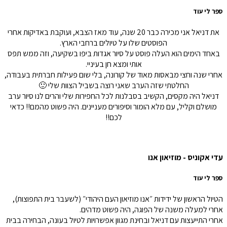
ספר לי עוד
את דניאל אני מכירה כבר 20 שנה, עוד מאז הצבא, ועוקבת באדיקות אחרי
הפוסטים שלו על טיולים ברחבי הארץ.
באחד הימים הוא העלה פוסט על סיור אגדות ביפו בשקיעה, וזה ממש תפס
אותי ומצא חן בעיניי.
אחרי שנה וחצי מבאסות מאוד של קורונה, בלי שום פעילות חברתית בעבודה,
החלטתי שזה הערב שאני רוצה בשביל הצוות שלי 🙂
דניאל היה מקסים, הקשיב בסבלנות לכל החפירות שלי והרים לנו סיור ערב
מושלם וקליל, עם מלא הומור וסיפורים מעניינים. היה פשוט מהמם!! כדאי
לכם!!
עדי אקוניס - מוזיאון אנו
ספר לי עוד
הטיול הראשון של ידידות ״אנו מוזיאון העם היהודי״ (לשעבר בית התפוצות),
אחרי למעלה משנה של הפוגה, היה פשוט מדהים.
אחרי התייעצות עם דניאל ובחינת מגוון אפשרויות לטיול בעונה, הבחירה בבית