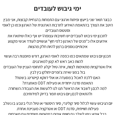
ימי גיבוש לעובדים
כבוגר תואר שני בייעוץ ופיתוח ארגוני עם התמחות בהנחיית קבוצות
,
אני מבין
היטב את הצורך בהתאמת האירוע לתרבות הארגונית של הארגון וכמו כן לאופי
וסטטוס העובדים
.
לתכנון ימי גיבוש לעובדים יש חשיבות עצומה! יש
אף כאלו
שיתארו את
אירועים אלו כ
"
פנים של הארגון כלפי חוץ
"
ועשויים לעודד אנשי מקצוע
איכותיים נוספים ברצון להיות חלק מהצוות
.
תכנון יום גיבוש שמתאים כמו כפפה לאופי הארגון, דורש מיומנות רבה ועשוי
להוות כאב ראש לא קטן למארגנים.
אילו אטרקציות מתאימות לצוות, איזה טיול יקלע לתחומי העניין של העובדים
בול בפוני ואיזה צ'ופרים יחולקו בין לבין.
האם ללכת לאכול במסעדה או אולי דווקא קייטרינג בשטח?
התאמת סדנה ייחודית או פעילות ODT מאתגרת?
למה לכם.ן לשבור את הראש? תנו לנו ללעשות את העבודה השחורה
ולהתאים לכם.ן יום גיבוש תפור בדיוק למידותיכם.
יום הגיבוש עשוי לכלול סיור קולינרי, סיור היסטורי או טיול רגלי בטבע בו נשלב
פעילות חווייתית, סדנת ODT או אטרקציה מעניינת אחרת.
בכל אירוע ניתן לשלב גם חוויית אירוח במקומות מיוחדים עם מארחים