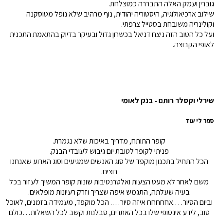
גוברין ועמק האלה התבררה כמוצלחת.
שילוב ארכיאולוגיה, היסטוריה יהודית, נוף מרהיב שלא נופל מטוסקנה
וקולינריה משובחת בסטייל צרפתי.
ועל כל הטוב הזה ניצח דניאל בכשרון גדול ובעיקר בדיוק בהתאמת התכנית
לאופי הקבוצה.
שירלי וקסלר רותם - בנק לאומי
ספר לי עוד
קופר התותח, מדריך באיכות שלא נגמרת.
פניתי לקופר לטובת יום גיבוש לעובדי הבנק.
הכל התחיל בתכנון מוקפד של סוג האנשים שמגיעים וסוג הארוע שאנחנו
רוצים.
משם לאחר לא מעט הצעות ואלטרנטיבות שונות קופר המשיך לעזור בכל
בעיה שעלתה, התגמש איפה שצריך וזרק רעיונות מופלאים.
וביום הסיור….אחחחחח איזה סיור…. הכל מוקפד, מעמידה בזמנים, לאוכל
טוב, לידע אינסופי שלו בכל האתרים, סבלנות וקשב לכל השאלות…כולם