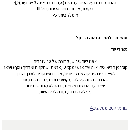
נהנו ומדברים על הסיור עד היום (ועברו כבר איזה 3 שבועות)😆
בקיצור, אנחנו נחזור אליו ובגדול!!!!
מומלץ ביותר🤗
אושרת דלומי - הדסה מדיקל
ספר לי עוד
יצאנו ליום גיבוש, קבוצה של
40
עובדים
.
קופרפן הביא איתו צוות של אנשי מקצוע
(
צלמת
,
שחקנים ומדריך נוסף
)
ויצאנו
לטייל ביפו העתיקה עם סיפורים
/
אגדות ושחקנים לאורך הדרך.
ההדרכה היתה קלילה, מקצועית וחוייתית – נהננו מאוד
.
יצאנו עם אנרגיות מצויינות ובהחלט מגובשים יותר
.
ממליצה בחום
,
תודה לכל הצוות.
עוד ארגונים ממליצים