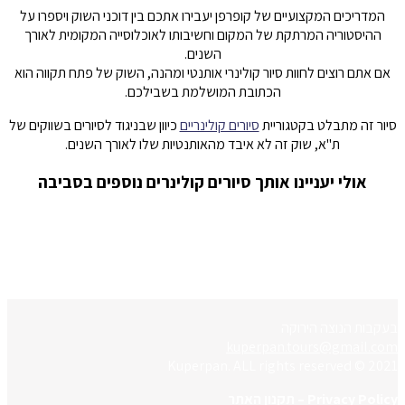
המדריכים המקצועיים של קופרפן יעבירו אתכם בין דוכני השוק ויספרו על
ההיסטוריה המרתקת של המקום וחשיבותו לאוכלוסייה המקומית לאורך
השנים.
אם אתם רוצים לחוות סיור קולינרי אותנטי ומהנה, השוק של פתח תקווה הוא
הכתובת המושלמת בשבילכם.
סיור זה מתבלט בקטגוריית
סיורים קולינריים
כיוון שבניגוד לסיורים בשווקים של
ת"א, שוק זה לא איבד מהאותנטיות שלו לאורך השנים.
אולי יעניינו אותך סיורים קולינרים נוספים בסביבה
בעקבות הנוצה הירוקה
kuperpan.tours@gmail.com
2021 © Kuperpan. ALL rights reserved
Privacy Policy – תקנון האתר