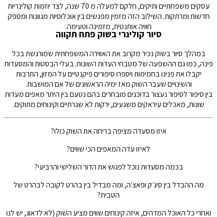
עסקים משפחתיים ותיקים, חלקם למעלה מ 70 שנה, לצד יוזמות קולינריות
חדשות ומרתקות. השילוב הזה מזמין מפגשים בין אוכלוסיות מגוונות ומספק
חוויה אותנטית, מזמינה וטעימה.
סיור קולינרי בשוק פתח תקווה
במהלך סיור בשוק נכיר מקרוב את האווירה המשפחתית שמורגשת בכל
פינה, כמו גם ההשפעה של מטבחי העדות השונות. בעלי הבסטות והמסעדות
יקבלו את פנינו בחמימות ויספרו סיפורים פיקנטיים על המזון, התרבות
והשינויים שעבר השוק מאז ימיה הראשונים של אם המושבות.
בין סיפור לסיפור נעצור בדוכנים מובחרים בהם נטעם בין היתר מאפים מעדות
שונות, מאכלים עיראקים משגעים, ירקות לא שגרתיים וקינוחים מתוקים.
איזו מסעדה מציפה בריחה את השוק כולו?
לאיזו עדה המאפים הכי שווים?
בכמה מסעדות נוכל לפגוש את הדור השלישי והרביעי?
מה ההבדל בין סיג׳ק ופאצ׳ה, ומה מבדיל בין בהרט לקובה לבהרט של
הטבית?
ואחרי כל האוכל המדהים, איזה קינוחים שווים מציע השוק (לא לדאוג, יש לנו