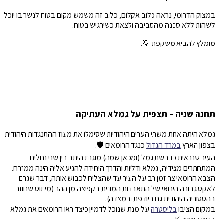
במצוק הדרומי, נראה כלוב אקלום, כלוב זה משמש מקום בטוח לנשר בו יוכל
לשהות ללא סכנה מהסביבה ולצאת כשירגיש בטוח.
מומלץ להביא משקפת 💡.
תחנה שניה – תצפית על גמלא העתיקה
גמלא היתה אחת משתי הערים היהודיות שסימלו את מעוז ההתנגדות היהודית
בצפון הארץ
במרד הגדול
כנגד הרומאים 🛡.
העיר שנראית כדבשת גמל (ומכאן שמה) מוגנת היתב בין שני נחלים
המתחתרים מצידיה, גמלא ודליות והדרך היחידה להגיע אליה הינה ממזרח.
הצבא הרומאי צר זמן רב על העיר עד שהצליח לכבוש אותה, דבר שגרם
לאקט גבורה הירואי של התאבדות המונית בקפיצה מן ההר (מיתוס שחוזר
בהסטוריה היהודית גם ביודפת ובמצדה).
במקום הציבו
בליסטרה
על מנת שנוכל לדמיין כיצד ראו הרומאים את גמלא