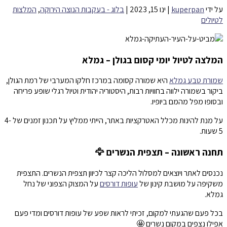
על ידי
kuperpan
|
ינו 15, 2023
|
בלוג - בעקבות הנוצה הירוקה
,
המלצות
לטיולים
המלצה לטיול יומי קסום בגולן – גמלא
שמורת טבע גמלא
היא שמורה קסומה במרכז חלקו המערבי של רמת הגולן,
ביקור בשמורה ילווה בחוויות רבות, היסטוריה יהודית וטיול רגלי שופע פריחה
ובסופו מפל מהמם ביופיו.
על מנת להינות מכלל האטרקציות באתר, הייתי ממליץ על תכנון זמנים של 4-
5 שעות.
תחנה ראשונה – תצפית הנשרים 🦅
נכנסים לאתר ויוצאים למסלול הליכה קצר לכיוון תצפית הנשרים. התצפית
משקיפה על מושבת קינון של
עופות דורסים
על המצוק הצפוני של נחל
גמלא.
בכל פעם שהגעתי למקום, זכיתי לראות שפע של עופות דורסים ומדי פעם
אפילו נצפים במקום נשרים 🤩