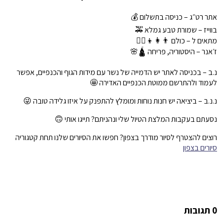
אתר רט״ג – כניסה בתשלום 💰
בווייז – שמורת טבע גמלא 🚕
מתאים ל – כולם 👨‍👩‍👦🚶‍♂️
ז׳אנר – היסטוריה, פריחה 🛕🌸
נ.ב – בכניסה לאתר יש הדמייה של נשר עם מידות הגוף והכנפיים, אפשר
לעמוד ולהתרשם ממוטת הכנפיים האדירה 🤩
נ.נ.ב – ביציאה יש חנות נוחות ומומלץ להתפנק על איזו גלידה טובה 😜
נסעתם בעקבות המלצת הטיול שלי ונהניתם? תייגו אותי 🙃
רוצים להצטרף לסיור מודרך בצפון? חפשו את הסיורים שלנו תחת קטגוריה
סיורים בצפון
0 תגובות