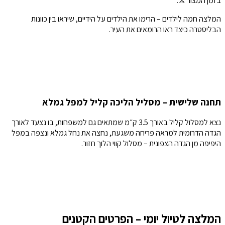
בזמן המצור ⚔️.
המלצה חמה לילדים – הרימו את הילדים על הידיים, שיראו בין כוונות
הבליסטרה כיצד ראו הרומאים את העיר.
תחנה שלישית – מסליל הליכה קליל למפל גמלא
נצא למסלול קליל באורך 3.5 ק״מ שמתאים גם למשפחות, בו נצעד לאורך
הגדה הדרומית למראה פריחה משגעת, נחצה את נחל גמלא ונצפה במפל
היפיפה מן הגדה הצפונית – מסלול קווי הלוך חזור.
המלצה לטיול יומי – הפרטים הקטנים