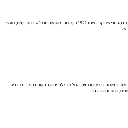
מיקום הטיול: שוק לוינסקי | שעה: 10:00 | דרך הגעה: עצמאית | עלות: 255 ש"ח .תאריכי הסיורים: 09.10, 13.10 שוק לוינסקי התחיל את דרכו כחלק ממרכז מסחרי שהוקם בשנת 1921 בעקבות מאורעות תרפ”א. התפרעויות, מעשי
על...
חשובה וצומת דרכים מרכזית, החל מהצלבנים ועד תקופת המנדט הבריטי.
בים, התפתחה בה גם...