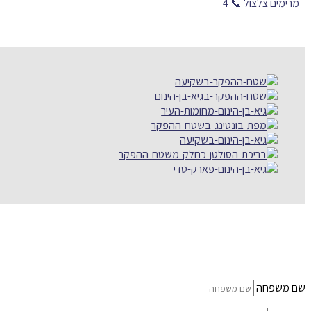
מרימים צלצול 📞
שם משפחה