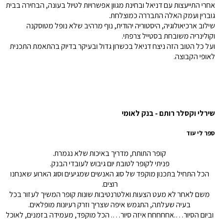
אחרי התייעצות עם דניאל ובחינת מגוון אפשרויות לטיול בעונה, הבחירה בבית
גוברין ועמק האלה התבררה כמוצלחת.
שילוב ארכיאולוגיה, היסטוריה יהודית, נוף מרהיב שלא נופל מטוסקנה
וקולינריה משובחת בסטייל צרפתי.
ועל כל הטוב הזה ניצח דניאל בכשרון גדול ובעיקר בדיוק בהתאמת התכנית
לאופי הקבוצה.
שירלי וקסלר רותם - בנק לאומי
ספר לי עוד
קופר התותח, מדריך באיכות שלא נגמרת.
פניתי לקופר לטובת יום גיבוש לעובדי הבנק.
הכל התחיל בתכנון מוקפד של סוג האנשים שמגיעים וסוג הארוע שאנחנו
רוצים.
משם לאחר לא מעט הצעות ואלטרנטיבות שונות קופר המשיך לעזור בכל
בעיה שעלתה, התגמש איפה שצריך וזרק רעיונות מופלאים.
וביום הסיור….אחחחחח איזה סיור…. הכל מוקפד, מעמידה בזמנים, לאוכל