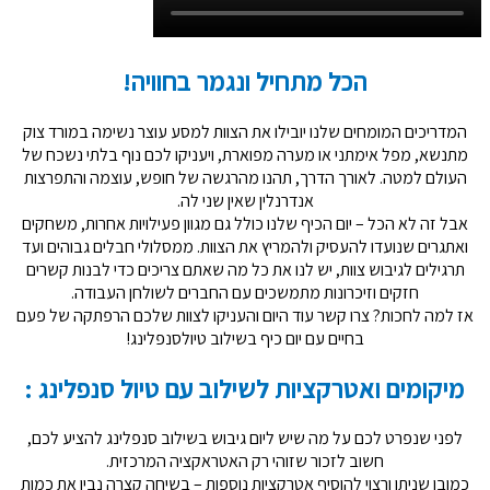
הכל מתחיל ונגמר בחוויה!
המדריכים המומחים שלנו יובילו את הצוות למסע עוצר נשימה במורד צוק
מתנשא, מפל אימתני או מערה מפוארת, ויעניקו לכם נוף בלתי נשכח של
העולם למטה. לאורך הדרך, תהנו מהרגשה של חופש, עוצמה והתפרצות
אנדרנלין שאין שני לה.
אבל זה לא הכל – יום הכיף שלנו כולל גם מגוון פעילויות אחרות, משחקים
ואתגרים שנועדו להעסיק ולהמריץ את הצוות. ממסלולי חבלים גבוהים ועד
תרגילים לגיבוש צוות, יש לנו את כל מה שאתם צריכים כדי לבנות קשרים
חזקים וזיכרונות מתמשכים עם החברים לשולחן העבודה.
אז למה לחכות
?
צרו קשר עוד היום והעניקו לצוות שלכם הרפתקה של פעם
בחיים עם יום כיף בשילוב טיולסנפלינג
!
מיקומים ואטרקציות לשילוב עם טיול סנפלינג :
לפני שנפרט לכם על מה שיש ליום גיבוש בשילוב סנפלינג להציע לכם
,
חשוב לזכור שזוהי רק האטראקציה המרכזית
.
כמובן שניתן ורצוי להוסיף אטרקציות נוספות
–
בשיחה קצרה נבין את כמות