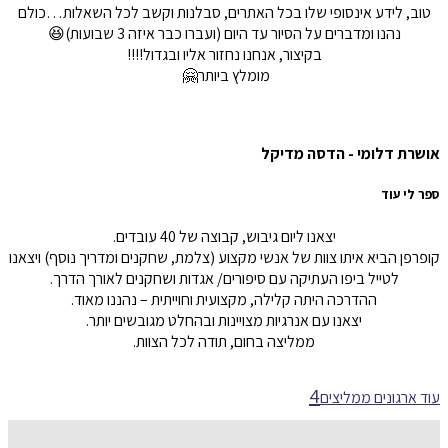
טוב, לידע אינסופי שלו בכל האתרים, סבלנות וקשב לכל השאלות…כולם
נהנו ומדברים על הסיור עד היום (ועברו כבר איזה 3 שבועות)😆
בקיצור, אנחנו נחזור אליו ובגדול!!!!
מומלץ ביותר🤗
אושרת דלומי - הדסה מדיקל
ספר לי עוד
יצאנו ליום גיבוש, קבוצה של
40
עובדים
.
קופרפן הביא איתו צוות של אנשי מקצוע
(
צלמת
,
שחקנים ומדריך נוסף
)
ויצאנו
לטייל ביפו העתיקה עם סיפורים
/
אגדות ושחקנים לאורך הדרך.
ההדרכה היתה קלילה, מקצועית וחוייתית – נהננו מאוד
.
יצאנו עם אנרגיות מצויינות ובהחלט מגובשים יותר
.
ממליצה בחום
,
תודה לכל הצוות.
עוד ארגונים ממליצים