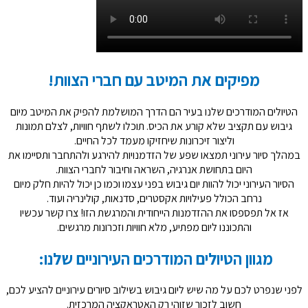
מפיקים את המיטב עם חברי הצוות!
הטיולים המודרכים שלנו בעיר הם הדרך המושלמת להפיק את המיטב מיום
גיבוש עם תקציב שלא קורע את הכיס. תוכלו לשתף חוויות, לצלם תמונות
וליצור זיכרונות שיחזיקו מעמד לכל החיים.
במהלך סיור עירוני תמצאו שפע של הזדמנויות להירגע ולהתחבר ותסיימו את
היום בתחושת אנרגיה, השראה וחיבור לחברי הצוות.
הסיור העירוני יכול להוות יום גיבוש בפני עצמו וכמו כן יכול להיות חלק מיום
נרחב הכולל פעילויות אקסטרים, סדנאות, קולינריה ועוד.
אז אל תפספסו את ההזדמנות הייחודית והמרגשת הזו! צרו קשר עכשיו
והתכוננו ליום מפתיע
,
מלא חוויות וזכרונות מרגשים
.
מגוון הטיולים המודרכים העירוניים שלנו:
לפני שנפרט לכם על מה שיש ליום גיבוש בשילוב סיורים עירוניים להציע לכם
,
חשוב לזכור שזוהי רק האטראקציה המרכזית
.