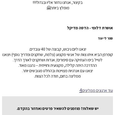
בקיצור, אנחנו נחזור אליו ובגדול!!!!
מומלץ ביותר🤗
אושרת דלומי - הדסה מדיקל
ספר לי עוד
יצאנו ליום גיבוש, קבוצה של
40
עובדים
.
קופרפן הביא איתו צוות של אנשי מקצוע
(
צלמת
,
שחקנים ומדריך נוסף
)
ויצאנו
לטייל ביפו העתיקה עם סיפורים
/
אגדות ושחקנים לאורך הדרך.
ההדרכה היתה קלילה, מקצועית וחוייתית – נהננו מאוד
.
יצאנו עם אנרגיות מצויינות ובהחלט מגובשים יותר
.
ממליצה בחום
,
תודה לכל הצוות.
עוד ארגונים ממליצים
יש שאלות
?
מוזמנים להשאיר פרטים ואחזור בהקדם
.