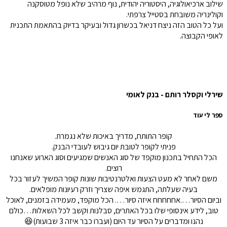
שילוב ארכיאולוגיה, היסטוריה יהודית, נוף מרהיב שלא נופל מטוסקנה
וקולינריה משובחת בסטייל צרפתי.
ועל כל הטוב הזה ניצח דניאל בכשרון גדול ובעיקר בדיוק בהתאמת התכנית
לאופי הקבוצה.
שירלי וקסלר רותם - בנק לאומי
ספר לי עוד
קופר התותח, מדריך באיכות שלא נגמרת.
פניתי לקופר לטובת יום גיבוש לעובדי הבנק.
הכל התחיל בתכנון מוקפד של סוג האנשים שמגיעים וסוג הארוע שאנחנו
רוצים.
משם לאחר לא מעט הצעות ואלטרנטיבות שונות קופר המשיך לעזור בכל
בעיה שעלתה, התגמש איפה שצריך וזרק רעיונות מופלאים.
וביום הסיור….אחחחחח איזה סיור…. הכל מוקפד, מעמידה בזמנים, לאוכל
טוב, לידע אינסופי שלו בכל האתרים, סבלנות וקשב לכל השאלות…כולם
נהנו ומדברים על הסיור עד היום (ועברו כבר איזה 3 שבועות)😆